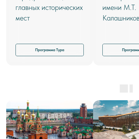
главных исторических
имени М.Т.
мест
Калашнико
Программа Тура
Программ