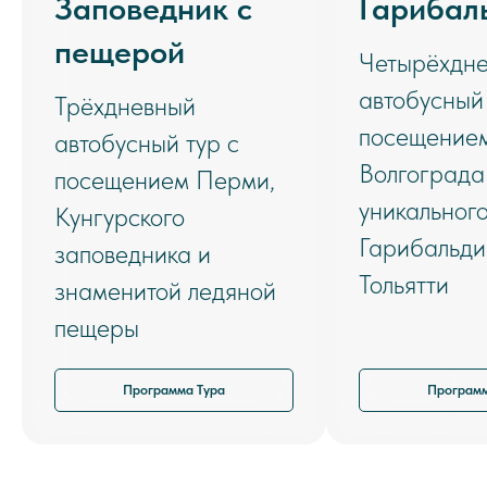
Заповедник с
Гарибал
пещерой
Четырёхдн
автобусный 
Трёхдневный
посещение
автобусный тур с
Волгограда
посещением Перми,
уникальног
Кунгурского
Гарибальди
заповедника и
Тольятти
знаменитой ледяной
пещеры
Программа Тура
Программ