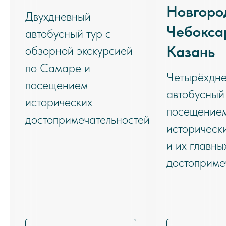
Новгоро
Двухдневный
Чебокса
автобусный тур с
Казань
обзорной экскурсией
по Самаре и
Четырёхдн
посещением
автобусный 
исторических
посещение
достопримечательностей
историческ
и их главны
достоприме