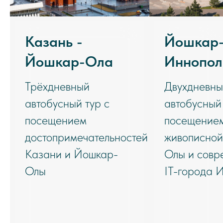
Казань -
Йошкар-
Йошкар-Ола
Иннопол
Трёхдневный
Двухдневн
автобусный тур с
автобусный 
посещением
посещение
достопримечательностей
живописно
Казани и Йошкар-
Олы и совр
Олы
IT-города 