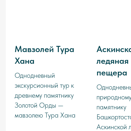
Мавзолей Тура
Аскинск
Хана
ледяная
пещера
Однодневный
экскурсионный тур к
Однодневны
древнему памятнику
природном
Золотой Орды —
памятнику
мавзолею Тура Хана
Башкортост
Аскинской 