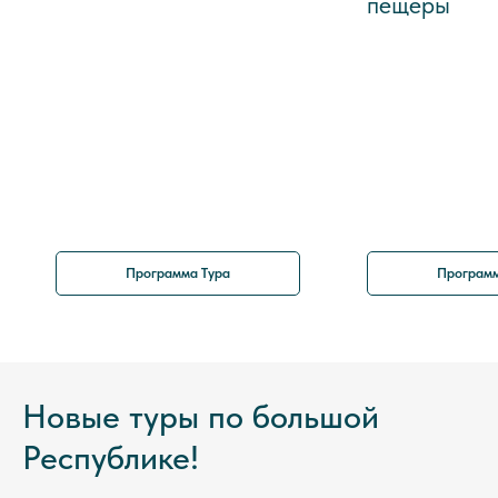
пещеры
Программа Тура
Программ
Новые туры по большой
Республике!