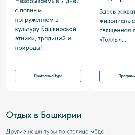
Незабываемые 7 дней
с полным
Здесь захва
погружением в
живописные
культуру Башкирской
священная 
этники, традиций и
«Таллы»...
природы!
Программа Тура
Программ
Отдых в Башкирии
Другие наши туры по столице мёда