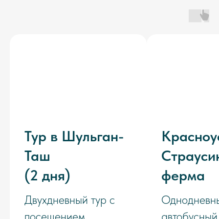
Тур в Шульган-
Красноу
Таш
Страуси
(2 дня)
ферма
Двухдневный тур с
Однодневн
посещением
автобусный 