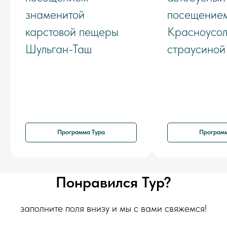
знаменитой
посещением
карстовой пещеры
Красноусол
Шульган-Таш
страусиной
Программа Тура
Программ
Понравился Тур?
заполните поля внизу и мы с вами свяжемся!