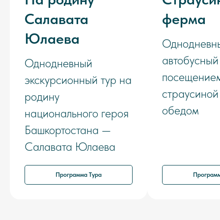
Салавата
ферма
Юлаева
Однодневн
автобусный 
Однодневный
посещение
экскурсионный тур на
страусиной
родину
обедом
национального героя
Башкортостана —
Салавата Юлаева
Программа Тура
Программ